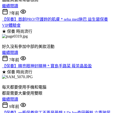
繼續閱讀
7年前
【保養】首創PRO!守護妳的肌膚 * seba med施巴 益生菌保養
VIP體驗會
★ 保養
時尚流行
好久沒有參加中部的美妝活動
繼續閱讀
7年前
【保養】睛亮眼神好睛神 * 寶島手路菜 莪茶晶盈盈
★ 保養
時尚流行
每天都要使用手機和電腦
都是需要大量使用雙眼
繼續閱讀
9年前
【保養】一瓶保養完工不再是夢想 * Dr.Jou森田藥粧 六重玻尿