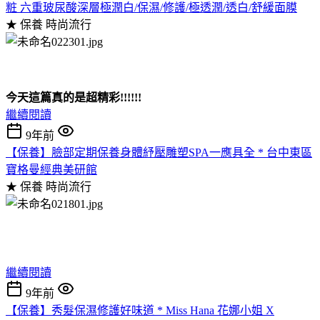
粧 六重玻尿酸深層極潤白/保濕/修護/極透潤/透白/舒緩面膜
★ 保養
時尚流行
今天這篇真的是超精彩!!!!!!
繼續閱讀
9年前
【保養】臉部定期保養身體紓壓雕塑SPA一應具全 * 台中東區
寶格曼經典美研館
★ 保養
時尚流行
繼續閱讀
9年前
【保養】秀髮保濕修護好味道 * Miss Hana 花娜小姐 X