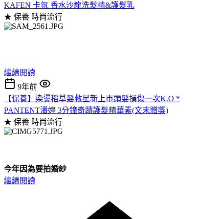
KAFEN 卡氛 香水沙龍洗髮精&護髮乳
★ 保養
時尚流行
繼續閱讀
9年前
【保養】染燙稻草髮救星新上市頭髮損傷一次K.O *
PANTENT潘婷 3分鐘奇蹟護髮精華素(文末贈獎)
★ 保養
時尚流行
今年因為要拍婚紗
繼續閱讀