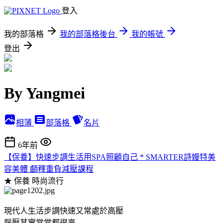
登入
我的部落格
我的部落格後台
我的帳號
登出
By Yangmei
相簿
部落格
名片
6年前
【保養】快速步調生活用SPA照顧自己 * SMARTER詩嫚特美
容美體 顱釋重負減壓課程
★ 保養
時尚流行
現代人生活步調快速又常處於高壓
腦壓其實常常都很高