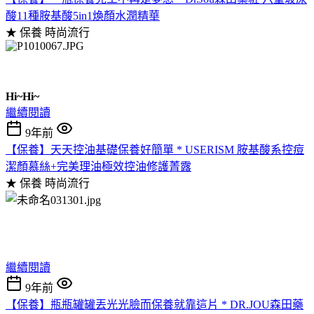
酸11種胺基酸5in1煥顏水潤精華
★ 保養
時尚流行
Hi~Hi~
繼續閱讀
9年前
【保養】天天控油基礎保養好簡單 * USERISM 胺基酸系控痘
潔顏慕絲+完美理油極效控油修護菁露
★ 保養
時尚流行
繼續閱讀
9年前
【保養】瓶瓶罐罐丟光光臉而保養就靠這片 * DR.JOU森田藥